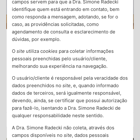
campos servem para que a Dra. Simone Radecki
identifique quem está entrando em contato, bem
como responda a mensagem, adotando, se for o
caso, as providências solicitadas, como
agendamento de consulta e esclarecimento de
dúvidas, por exemplo.
Angústia: Reconhecendo e Lidando
O
site
utiliza c
ookies
para coletar informações
com Este Sentimento Profundo
pessoais preenchidas pelo usuário/cliente,
melhorando sua experiência na navegação.
A angústia é um sentimento profundo que pode afetar
significativamente a saúde mental e o bem-estar geral.
O usuário/cliente é responsável pela veracidade dos
Frequentemente, as pessoas a experimentam em
dados preenchidos no
site
, e, quando informado
resposta a
dados de terceiros, será igualmente responsável,
devendo, ainda, se certificar que possui autorização
Saiba Mais →
para fazê-lo, isentando a Dra. Simone Radecki de
qualquer responsabilidade neste sentido.
Dra. Simone Radecki
A Dra. Simone Radecki não coleta, através dos
campos disponíveis no
site
, dados pessoais