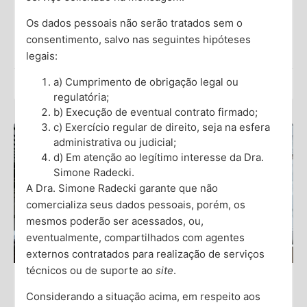
podem também se transformar em
Os dados pessoais não serão tratados sem o
consentimento, salvo nas seguintes hipóteses
Saiba Mais →
legais:
a) Cumprimento de obrigação legal ou
Dra. Simone Radecki
regulatória;
b) Execução de eventual contrato firmado;
c) Exercício regular de direito, seja na esfera
administrativa ou judicial;
d) Em atenção ao legítimo interesse da Dra.
Simone Radecki.
A Dra. Simone Radecki garante que não
comercializa seus dados pessoais, porém, os
mesmos poderão ser acessados, ou,
eventualmente, compartilhados com agentes
externos contratados para realização de serviços
técnicos ou de suporte ao
site
.
Considerando a situação acima, em respeito aos
Ansiedade Antecipatória: Definição,