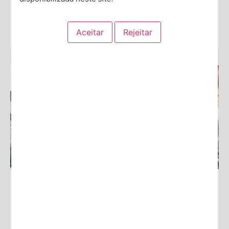
Saiba Mais →
Dra. Simone Radecki
7 Distúrbios Relacionados ao
Transtorno de Ansiedade Social