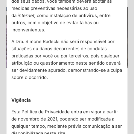
dos seus dados, você também deverá adotar as
medidas preventivas necessárias ao uso
da
internet,
como instalação de antivírus, entre
outros, com o objetivo de evitar falhas ou
inconvenientes.
A Dra. Simone Radecki não será responsável por
situações ou danos decorrentes de condutas
praticadas por você ou por terceiros, pois qualquer
atribuição ou questionamento neste sentido deverá
ser devidamente apurado, demonstrando-se a culpa
sobre o ocorrido.
Como Identificar se a Falta de Ar é
Causada por Ansiedade
Vigência
Sentir falta de ar pode ser uma experiência
Esta Política de Privacidade entra em vigor a partir
extremamente desconfortável e até assustadora. Essa
sensação, também conhecida como dispneia, pode
de novembro de 2021, podendo ser modificada a
deixar você se perguntando se
qualquer tempo, mediante prévia comunicação a ser
disponibilizada neste
site.