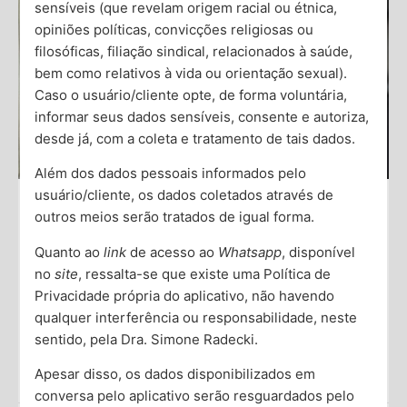
sensíveis (que revelam origem racial ou étnica,
opiniões políticas, convicções religiosas ou
filosóficas, filiação sindical, relacionados à saúde,
bem como relativos à vida ou orientação sexual).
Caso o usuário/cliente opte, de forma voluntária,
informar seus dados sensíveis, consente e autoriza,
desde já, com a coleta e tratamento de tais dados.
Além dos dados pessoais informados pelo
usuário/cliente, os dados coletados através de
outros meios serão tratados de igual forma.
Desprazer: Perdendo o Interesse
nas Coisas que Amamos
Quanto ao
link
de acesso ao
Whatsapp
, disponível
no
site
, ressalta-se que existe uma Política de
O desprazer é um sentimento que todos podemos
Privacidade própria do aplicativo, não havendo
enfrentar em algum momento de nossas vidas. É a
qualquer interferência ou responsabilidade, neste
perda de interesse e satisfação em atividades que
sentido, pela Dra. Simone Radecki.
Apesar disso, os dados disponibilizados em
Saiba Mais →
conversa pelo aplicativo serão resguardados pelo