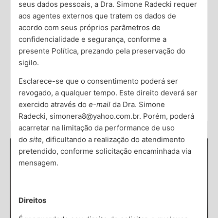
seus dados pessoais, a Dra. Simone Radecki requer
Sintomas e O que Você Pode Fazer
aos agentes externos que tratem os dados de
acordo com seus próprios parâmetros de
A ansiedade é uma reação comum diante de situações
confidencialidade e segurança, conforme a
que percebemos como ameaçadoras. No entanto, a
ansiedade antecipatória se distingue porque ocorre
presente Política, prezando pela preservação do
antes mesmo de
sigilo.
Esclarece-se que o consentimento poderá ser
Saiba Mais →
revogado, a qualquer tempo. Este direito deverá ser
exercido através do
e-mail
da Dra. Simone
Dra. Simone Radecki
Radecki, simonera8@yahoo.com.br. Porém, poderá
acarretar na limitação da performance de uso
do
site
, dificultando a realização do atendimento
pretendido, conforme solicitação encaminhada via
mensagem.
Direitos