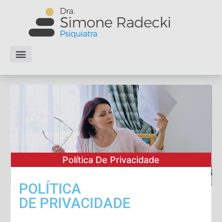
Conheça a Dra. Simone
Ver todos os artigos
Política De Privacidade
POLÍTICA
DE PRIVACIDADE
Irritabilidade: Como Gerenciar e