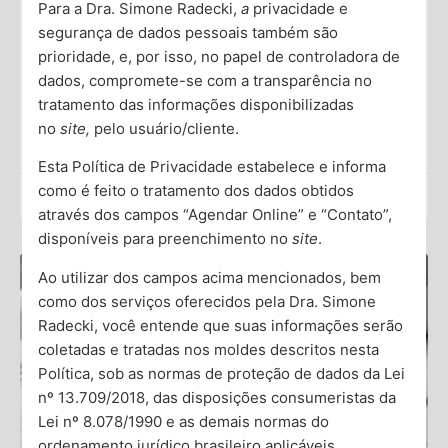
Entender Este Sintoma
Para a Dra. Simone Radecki,
a
privacidade e
segurança de dados pessoais também são
A irritabilidade é uma emoção comum que todos nós
prioridade, e, por isso, no papel de controladora de
sentimos de tempos em tempos. No entanto, quando
dados, compromete-se com a transparência no
ela se torna frequente ou intensa, pode afetar
tratamento das informações disponibilizadas
no
site,
pelo usuário/cliente.
Saiba Mais →
Esta Política de Privacidade estabelece e informa
como é feito o tratamento dos dados obtidos
Dra. Simone Radecki
através dos campos “Agendar Online” e “Contato”,
disponíveis para preenchimento no
site
.
Ao utilizar dos campos acima mencionados, bem
como dos serviços oferecidos pela Dra. Simone
Radecki, você entende que suas informações serão
coletadas e tratadas nos moldes descritos nesta
Política, sob as normas de proteção de dados da Lei
nº 13.709/2018, das disposições consumeristas da
Lei nº 8.078/1990 e as demais normas do
ordenamento jurídico brasileiro aplicáveis.