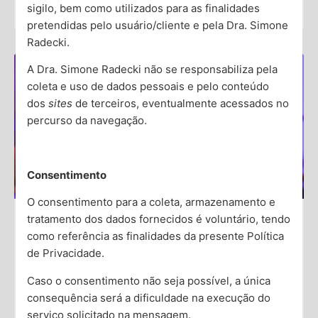
sigilo, bem como utilizados para as finalidades
Dra. Simone Radecki
pretendidas pelo usuário/cliente e pela Dra. Simone
Radecki.
A Dra. Simone Radecki não se responsabiliza pela
coleta e uso de dados pessoais e pelo conteúdo
dos
sites
de terceiros, eventualmente acessados no
percurso da navegação.
Consentimento
O consentimento para a coleta, armazenamento e
tratamento dos dados fornecidos é voluntário, tendo
Vícios Tecnológicos: Reconhecendo
como referência as finalidades da presente Política
e Tratando a Dependência Digital
de Privacidade.
Caso o consentimento não seja possível, a única
Os vícios tecnológicos se tornaram uma preocupação
consequência será a dificuldade na execução do
crescente atualmente. Nesse sentido, dispositivos
serviço solicitado na mensagem.
digitais, ferramentas essenciais para o trabalho e lazer,