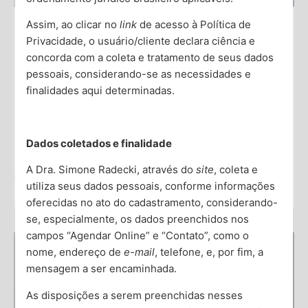
Assim, ao clicar no
link
de acesso à Política de
Diminuição da Libido: Entendendo as
Privacidade, o usuário/cliente declara ciência e
concorda com a coleta e tratamento de seus dados
Causas Psicológicas
pessoais, considerando-se as necessidades e
finalidades aqui determinadas.
A libido, ou desejo sexual, é uma parte importante da
vida humana, influenciando a intimidade e o bem-estar
emocional. No entanto, muitas pessoas enfrentam a
Dados coletados e finalidade
Saiba Mais →
A Dra. Simone Radecki, através do
site
, coleta e
utiliza seus dados pessoais, conforme informações
Dra. Simone Radecki
oferecidas no ato do cadastramento, considerando-
se, especialmente, os dados preenchidos nos
campos “Agendar Online” e “Contato”, como o
nome, endereço de
e-mail
, telefone, e, por fim, a
mensagem a ser encaminhada.
As disposições a serem preenchidas nesses