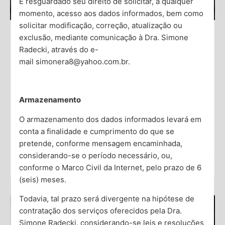
É resguardado seu direito de solicitar, a qualquer
momento, acesso aos dados informados, bem como
solicitar modificação, correção, atualização ou
exclusão, mediante comunicação à Dra. Simone
Diferenças entre Ataque de Pânico e
Radecki, através do e-
Ataque de Ansiedade
mail simonera8@yahoo.com.br.
É comum confundir ataques de pânico com ataques de
ansiedade devido à sobreposição de alguns sintomas.
Armazenamento
No entanto, são condições distintas, com diferenças
cruciais em
O armazenamento dos dados informados levará em
conta a finalidade e cumprimento do que se
Saiba Mais →
pretende, conforme mensagem encaminhada,
considerando-se o período necessário, ou,
Dra. Simone Radecki
conforme o Marco Civil da Internet, pelo prazo de 6
(seis) meses.
Todavia, tal prazo será divergente na hipótese de
contratação dos serviços oferecidos pela Dra.
Simone Radecki, considerando-se leis e resoluções