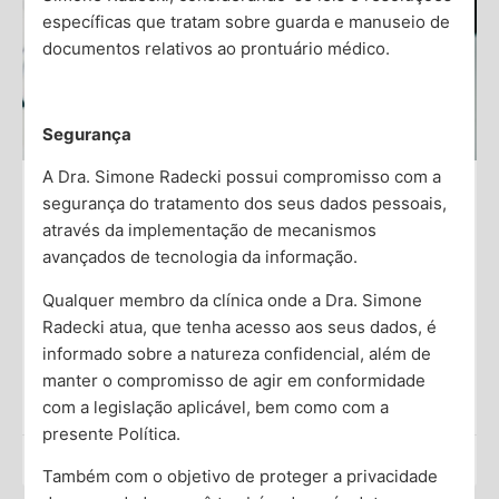
específicas que tratam sobre guarda e manuseio de
documentos relativos ao prontuário médico.
Segurança
A Dra. Simone Radecki possui compromisso com a
segurança do tratamento dos seus dados pessoais,
Quando Consultar um Psiquiatra:
através da implementação de mecanismos
Guia Prático
avançados de tecnologia da informação.
Qualquer membro da clínica onde a Dra. Simone
Entender quando buscar ajuda de um psiquiatra pode
ser desafiador. Muitas vezes, dúvidas e estigmas em
Radecki atua, que tenha acesso aos seus dados, é
torno da saúde mental nos impedem de dar esse
informado sobre a natureza confidencial, além de
manter o compromisso de agir em conformidade
Saiba Mais →
com a legislação aplicável, bem como com a
presente Política.
Dra. Simone Radecki
Também com o objetivo de proteger a privacidade