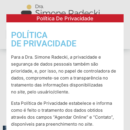
Política De Privacidade
POLÍTICA
DE PRIVACIDADE
Estresse Prolongado
Para a Dra. Simone Radecki,
a
privacidade e
segurança de dados pessoais também são
e Neuroinflamação O
prioridade, e, por isso, no papel de controladora de
dados, compromete-se com a transparência no
Impacto da
tratamento das informações disponibilizadas
no
site,
pelo usuário/cliente.
Inflamação Cerebral
Esta Política de Privacidade estabelece e informa
na Saúde Mental
como é feito o tratamento dos dados obtidos
através dos campos “Agendar Online” e “Contato”,
disponíveis para preenchimento no
site
.