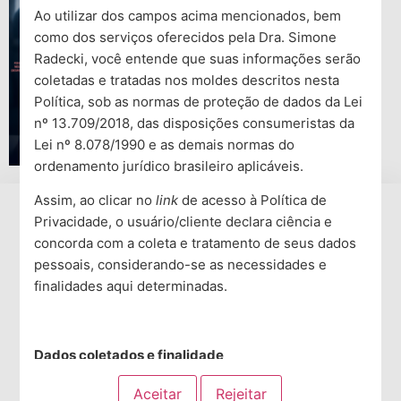
Ao utilizar dos campos acima mencionados, bem
como dos serviços oferecidos pela Dra. Simone
Radecki, você entende que suas informações serão
coletadas e tratadas nos moldes descritos nesta
Política, sob as normas de proteção de dados da Lei
nº 13.709/2018, das disposições consumeristas da
Lei nº 8.078/1990 e as demais normas do
ordenamento jurídico brasileiro aplicáveis.
Assim, ao clicar no
link
de acesso à Política de
Privacidade, o usuário/cliente declara ciência e
concorda com a coleta e tratamento de seus dados
pessoais, considerando-se as necessidades e
finalidades aqui determinadas.
Desenvolvido com
pelo
iMedicina
. Todos os
direitos reservados.
Dados coletados e finalidade
Dra. Simone Radecki - Psiquiatra - CRM PR 30291 |
RQE 21928
A Dra. Simone Radecki, através do
site
, coleta e