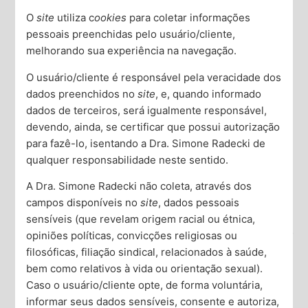
Psiquiatra
O
site
utiliza c
ookies
para coletar informações
pessoais preenchidas pelo usuário/cliente,
Mudanças Notáveis no Comportamento
: Se
melhorando sua experiência na navegação.
alterações no seu comportamento ou no de alguém
O usuário/cliente é responsável pela veracidade dos
próximo são evidentes e preocupantes, pode ser o
dados preenchidos no
site
, e, quando informado
momento de buscar um psiquiatra.
dados de terceiros, será igualmente responsável,
Desafios Emocionais Persistentes
: Sentimentos
devendo, ainda, se certificar que possui autorização
de desesperança, tristeza profunda, ou ansiedade
para fazê-lo, isentando a Dra. Simone Radecki de
que não melhoram podem indicar a necessidade de
qualquer responsabilidade neste sentido.
intervenção psiquiátrica.
Dificuldades com Substâncias
: Lutar contra vícios
A Dra. Simone Radecki não coleta, através dos
e não conseguir superá-los sozinho é um sinal claro
campos disponíveis no
site
, dados pessoais
de que é necessário apoio especializado.
sensíveis (que revelam origem racial ou étnica,
Impacto na Vida Diária
: Quando questões de saúde
opiniões políticas, convicções religiosas ou
mental começam a afetar significativamente sua
filosóficas, filiação sindical, relacionados à saúde,
capacidade de funcionar no dia a dia, é hora de
bem como relativos à vida ou orientação sexual).
procurar ajuda.
Caso o usuário/cliente opte, de forma voluntária,
informar seus dados sensíveis, consente e autoriza,