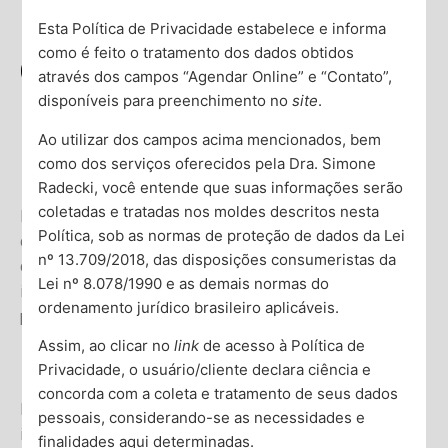
Esta Política de Privacidade estabelece e informa
como é feito o tratamento dos dados obtidos
Quando Consultar um
através dos campos “Agendar Online” e “Contato”,
Psiquiatra: Guia Prático
disponíveis para preenchimento no
site
.
Ao utilizar dos campos acima mencionados, bem
15 de abril de 2024
Dra. Simone Radecki
,
Todos
como dos serviços oferecidos pela Dra. Simone
Radecki, você entende que suas informações serão
coletadas e tratadas nos moldes descritos nesta
Entender quando buscar ajuda de um psiquiatra pode ser
Política, sob as normas de proteção de dados da Lei
desafiador. Muitas vezes, dúvidas e estigmas em torno
nº 13.709/2018, das disposições consumeristas da
da saúde mental nos impedem de dar esse passo
Lei nº 8.078/1990 e as demais normas do
importante. Contudo, reconhecer os sinais pode ser o
ordenamento jurídico brasileiro aplicáveis.
primeiro passo para uma vida mais equilibrada e feliz.
Assim, ao clicar no
link
de acesso à Política de
Identificando a Necessidade
Privacidade, o usuário/cliente declara ciência e
concorda com a coleta e tratamento de seus dados
Em primeiro lugar, é crucial identificar os sinais que
pessoais, considerando-se as necessidades e
indicam a necessidade de consultar um psiquiatra.
finalidades aqui determinadas.