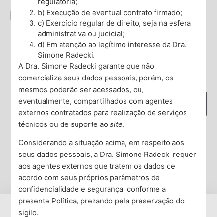
regulatória;
Dra. Simone Radecki
b) Execução de eventual contrato firmado;
c) Exercício regular de direito, seja na esfera
Ver todos os artigos
administrativa ou judicial;
d) Em atenção ao legítimo interesse da Dra.
Simone Radecki.
A Dra. Simone Radecki garante que não
O que deseja encontrar?
comercializa seus dados pessoais, porém, os
mesmos poderão ser acessados, ou,
eventualmente, compartilhados com agentes
externos contratados para realização de serviços
técnicos ou de suporte ao
site
.
Considerando a situação acima, em respeito aos
seus dados pessoais, a Dra. Simone Radecki requer
Compartilhe
aos agentes externos que tratem os dados de
acordo com seus próprios parâmetros de
confidencialidade e segurança, conforme a
presente Política, prezando pela preservação do
sigilo.