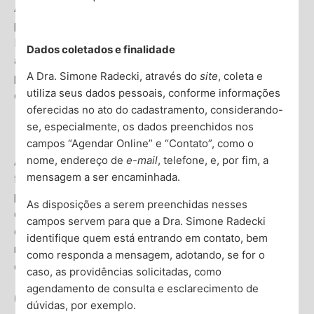
Alterações significativas no humor, comportamento, ou
pensamentos que impactam sua vida diária são alertas.
Portanto, se você está enfrentando tristeza profunda,
Dados coletados e finalidade
ansiedade excessiva, dificuldades com substâncias, ou
A Dra. Simone Radecki, através do
site
, coleta e
pensamentos intrusivos que afetam sua rotina, é hora de
utiliza seus dados pessoais, conforme informações
considerar ajuda profissional.
oferecidas no ato do cadastramento, considerando-
O Papel do Psiquiatra
se, especialmente, os dados preenchidos nos
campos “Agendar Online” e “Contato”, como o
nome, endereço de
e-mail
, telefone, e, por fim, a
Ademais, compreender o papel do psiquiatra é
mensagem a ser encaminhada.
fundamental. Nesse sentido, diferentemente de outros
profissionais da saúde mental, psiquiatras são médicos
As disposições a serem preenchidas nesses
especializados no diagnóstico, tratamento e prevenção
campos servem para que a Dra. Simone Radecki
de distúrbios mentais. Eles podem prescrever
identifique quem está entrando em contato, bem
medicamentos, o que pode ser crucial para o tratamento
como responda a mensagem, adotando, se for o
de certas condições.
caso, as providências solicitadas, como
agendamento de consulta e esclarecimento de
Quando Procurar um
dúvidas, por exemplo.