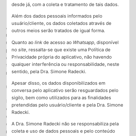
Benefícios da Consulta
desde já, com a coleta e tratamento de tais dados.
Psiquiátrica
Além dos dados pessoais informados pelo
usuário/cliente, os dados coletados através de
Além disso, os benefícios de consultar um psiquiatra são
outros meios serão tratados de igual forma.
muitos. Desde o diagnóstico preciso até a elaboração de
Quanto ao
link
de acesso ao
Whatsapp
, disponível
um plano de tratamento personalizado, a intervenção
no
site
, ressalta-se que existe uma Política de
psiquiátrica pode levar a melhorias significativas na
Privacidade própria do aplicativo, não havendo
qualidade de vida. O tratamento pode incluir medicação,
qualquer interferência ou responsabilidade, neste
terapia, ou uma combinação de ambos, adaptados às suas
sentido, pela Dra. Simone Radecki.
necessidades específicas.
Apesar disso, os dados disponibilizados em
Quebrando o Estigma
conversa pelo aplicativo serão resguardados pelo
sigilo, bem como utilizados para as finalidades
Importante ressaltar, buscar ajuda psiquiátrica ainda é
pretendidas pelo usuário/cliente e pela Dra. Simone
cercado de estigma. No entanto, é essencial reconhecer
Radecki.
que cuidar da saúde mental é tão importante quanto cuidar
A Dra. Simone Radecki não se responsabiliza pela
da saúde física. Encorajar conversas abertas sobre saúde
coleta e uso de dados pessoais e pelo conteúdo
mental pode ajudar a quebrar barreiras e promover uma