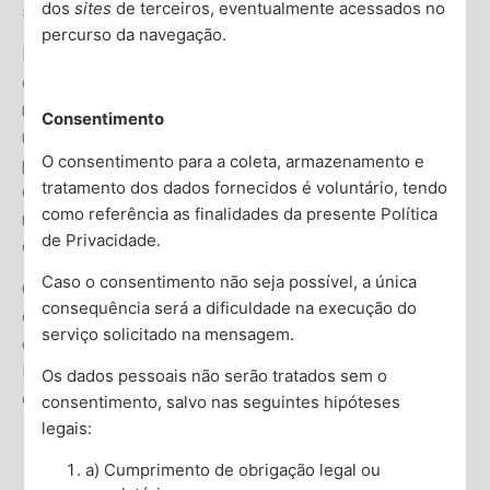
dos
sites
de terceiros, eventualmente acessados no
sociedade mais compreensiva.
percurso da navegação.
Por fim, decidir consultar um psiquiatra é um ato de
coragem. Reconhecer que você precisa de ajuda e tomar
medidas para buscar essa ajuda é o primeiro passo para
Consentimento
uma vida mais saudável e satisfatória. Se você está se
O consentimento para a coleta, armazenamento e
perguntando se deve ver um psiquiatra, use este guia
tratamento dos dados fornecidos é voluntário, tendo
como ponto de partida. Portanto, lembre-se, sua saúde
como referência as finalidades da presente Política
mental é preciosa, e buscar ajuda é um sinal de força, não
de Privacidade.
de fraqueza.
Caso o consentimento não seja possível, a única
Quer saber mais? Estou à disposição para solucionar
consequência será a dificuldade na execução do
qualquer dúvida que você possa ter e ficarei muito feliz
serviço solicitado na mensagem.
em responder aos seus comentários sobre este assunto.
Então, leia outros artigos e conheça mais do meu trabalho
Os dados pessoais não serão tratados sem o
como
psiquiatra em Foz do Iguaçu
!
consentimento, salvo nas seguintes hipóteses
legais:
a) Cumprimento de obrigação legal ou