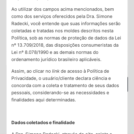
a depressão?
Ao utilizar dos campos acima mencionados, bem
A depressão é um transtorno de saúde mental que
como dos serviços oferecidos pela Dra. Simone
afeta milhões de pessoas em todo o mundo,
Radecki, você entende que suas informações serão
interferindo na forma como elas pensam, sentem e
coletadas e tratadas nos moldes descritos nesta
Política, sob as normas de proteção de dados da Lei
Saiba Mais →
nº 13.709/2018, das disposições consumeristas da
Lei nº 8.078/1990 e as demais normas do
Dra. Simone Radecki
ordenamento jurídico brasileiro aplicáveis.
O que deseja encontrar?
Assim, ao clicar no
link
de acesso à Política de
Privacidade, o usuário/cliente declara ciência e
concorda com a coleta e tratamento de seus dados
pessoais, considerando-se as necessidades e
finalidades aqui determinadas.
Compartilhe
Dados coletados e finalidade