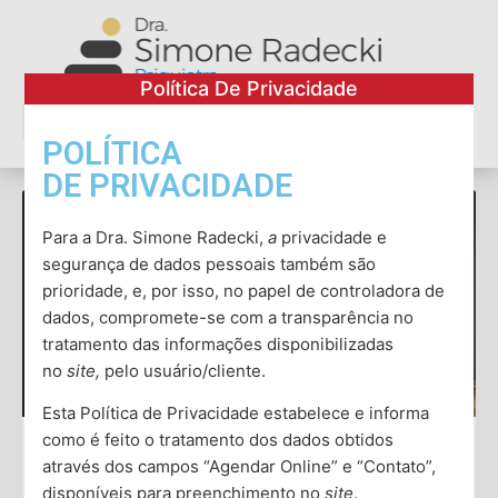
Política De Privacidade
POLÍTICA
Conheça a Dra. Simone
Ver todos os artigos
DE PRIVACIDADE
Para a Dra. Simone Radecki,
a
privacidade e
segurança de dados pessoais também são
prioridade, e, por isso, no papel de controladora de
dados, compromete-se com a transparência no
tratamento das informações disponibilizadas
no
site,
pelo usuário/cliente.
Esta Política de Privacidade estabelece e informa
como é feito o tratamento dos dados obtidos
através dos campos “Agendar Online” e “Contato”,
O Papel da Psicoterapia Cognitivo-
disponíveis para preenchimento no
site
.