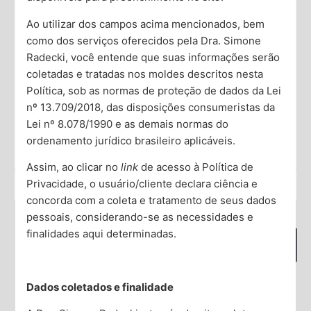
Comportamental no Manejo da
Depressão Resistente: Estratégias
Ao utilizar dos campos acima mencionados, bem
Avançadas para Resultados Eficazes
como dos serviços oferecidos pela Dra. Simone
Radecki, você entende que suas informações serão
A depressão é uma condição psiquiátrica largamente
coletadas e tratadas nos moldes descritos nesta
disseminada, impactando milhões de vidas ao redor do
Política, sob as normas de proteção de dados da Lei
mundo. Embora muitos encontrem alívio com
nº 13.709/2018, das disposições consumeristas da
tratamentos convencionais, uma porção
Lei nº 8.078/1990 e as demais normas do
ordenamento jurídico brasileiro aplicáveis.
Saiba Mais →
Assim, ao clicar no
link
de acesso à Política de
Privacidade, o usuário/cliente declara ciência e
Dra. Simone Radecki
concorda com a coleta e tratamento de seus dados
O que deseja encontrar?
pessoais, considerando-se as necessidades e
finalidades aqui determinadas.
Dados coletados e finalidade