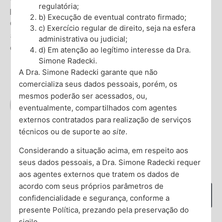
regulatória;
proporcionar uma intervenção eficaz e melhorar a
b) Execução de eventual contrato firmado;
qualidade de vida dos pacientes. Os profissionais de
c) Exercício regular de direito, seja na esfera
saúde devem estar atentos a essa complexidade para
administrativa ou judicial;
oferecer cuidados integrais e personalizados.
d) Em atenção ao legítimo interesse da Dra.
Simone Radecki.
A Dra. Simone Radecki garante que não
comercializa seus dados pessoais, porém, os
mesmos poderão ser acessados, ou,
Dra. Simone Radecki
eventualmente, compartilhados com agentes
Ver todos os artigos
externos contratados para realização de serviços
técnicos ou de suporte ao
site
.
Considerando a situação acima, em respeito aos
seus dados pessoais, a Dra. Simone Radecki requer
O que deseja encontrar?
aos agentes externos que tratem os dados de
acordo com seus próprios parâmetros de
confidencialidade e segurança, conforme a
presente Política, prezando pela preservação do
sigilo.