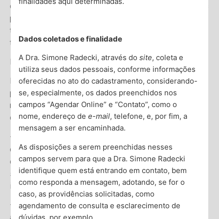
finalidades aqui determinadas.
conhecida como comorbidade, é bastante comum entre as
pessoas com TOC e desempenha um papel fundamental
tanto no processo de diagnóstico quanto na escolha do
Dados coletados e finalidade
tratamento adequado.
A Dra. Simone Radecki, através do
site
, coleta e
Prevalência de Comorbidades no TOC
utiliza seus dados pessoais, conforme informações
oferecidas no ato do cadastramento, considerando-
Pesquisas mostram que uma grande quantidade de
se, especialmente, os dados preenchidos nos
pessoas diagnosticadas com TOC também possui, ao
campos “Agendar Online” e “Contato”, como o
menos, um outro transtorno psicossocial. Dentre as
nome, endereço de
e-mail
, telefone, e, por fim, a
comorbidades mais frequentes, destacam-se:
mensagem a ser encaminhada.
– Depressão Maior: Este é o transtorno coexistente mais
As disposições a serem preenchidas nesses
comum, com taxas variando entre 35% e 75%. Quando a
campos servem para que a Dra. Simone Radecki
depressão e o TOC ocorrem simultaneamente, os
identifique quem está entrando em contato, bem
sintomas de cada doença podem se acentuar, tornando a
como responda a mensagem, adotando, se for o
identificação e o tratamento ainda mais complexos.
caso, as providências solicitadas, como
– Transtornos de Ansiedade: Transtornos como a
agendamento de consulta e esclarecimento de
dúvidas, por exemplo.
ansiedade generalizada, a fobia social e as fobias